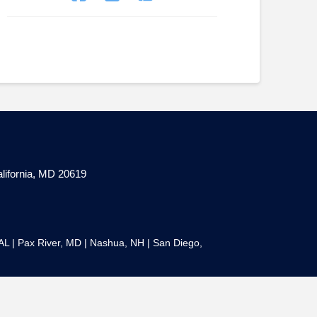
lifornia, MD 20619
 AL
|
Pax River, MD
|
Nashua, NH
|
San Diego,