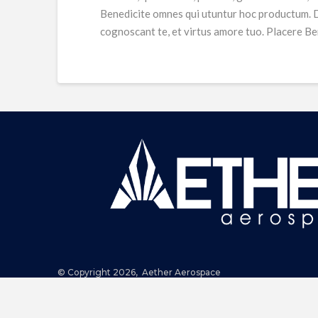
Benedicite omnes qui utuntur hoc productum. Do
cognoscant te, et virtus amore tuo. Placere B
© Copyright 2026, Aether Aerospace