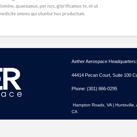
mine, quaesumus, per nos, glorificamus te, et ut
enedicite omnes qui utuntur hoc productum.
Aether Aerospace Headquarters:
44414 Pecan Court, Suite 100 Ca
Phone: (301) 866-0295
Hampton Roads, VA
|
Huntsville,
CA